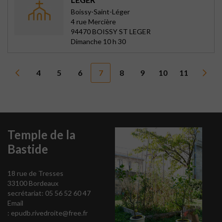
Boissy-Saint-Léger
4 rue Mercière
94470 BOISSY ST LEGER
Dimanche 10 h 30
4
5
6
7
8
9
10
11
Temple de la
Bastide
18 rue de Tresses
33100 Bordeaux
secrétariat: 05 56 52 60 47
Email
:
epudb.rivedroite@free.fr