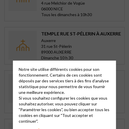
4 rue Melchior de Vogüe
06000 NICE
Tous les dimanches à 10h30
TEMPLE RUE ST-PÉLERIN À AUXERRE
Auxerre
31 rue St-Pèlerin
89000 AUXERRE
Dimanche 10 h 30
Notre site utilise différents cookies pour son
fonctionnement. Certains de ces cookies sont
TEMPLE ET PRESBYTÈRE DE
déposés par des services tiers à des fins d'analyse
CHÂTILLON-COLIGN
statistique pour nous permettre de vous fournir
Chatillon Coligny
une meilleure expérience.
14 rue de la Lancière
Si vous souhaitez configurer les cookies que vous
45230 CHATILLON COLIGNY
souhaitez autoriser, vous pouvez cliquer sur
Dimanche 10 h
"Paramétrer les cookies", ou bien accepter tous les
cookies en cliquant sur "Tout accepter et
continuer".
TEMPLE DE COSNE