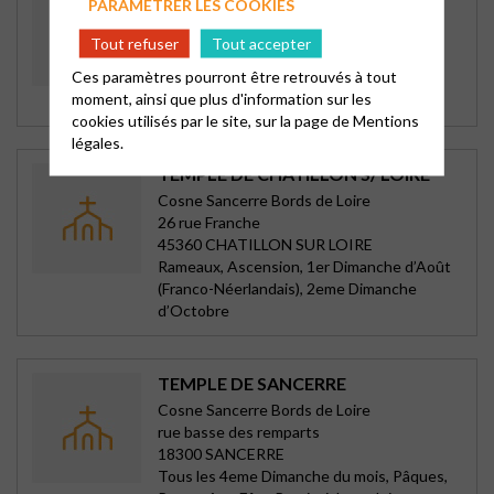
PARAMÉTRER LES COOKIES
Cosne Sancerre Bords de Loire
48 rue Victor Hugo
Tout refuser
Tout accepter
58200 COSNE COURS SUR LOIRE
Ces paramètres pourront être retrouvés à tout
Tous les autres Dimanche, Noel et
moment, ainsi que plus d'information sur les
Assemblée Générale en Mars
cookies utilisés par le site, sur la page de
Mentions
légales.
TEMPLE DE CHATILLON S/ LOIRE
Cosne Sancerre Bords de Loire
26 rue Franche
45360 CHATILLON SUR LOIRE
Rameaux, Ascension, 1er Dimanche d’Août
(Franco-Néerlandais), 2eme Dimanche
d’Octobre
TEMPLE DE SANCERRE
Cosne Sancerre Bords de Loire
rue basse des remparts
18300 SANCERRE
Tous les 4eme Dimanche du mois, Pâques,