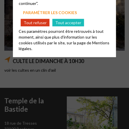
continuer".
PARAMÉTRER LES COOKIES
Tout refuser
Tout accepter
Ces paramètres pourront être retrouvés à tout
moment, ainsi que plus d'information sur les
cookies utilisés par le site, sur la page de
Mentions
légales.
CULTE LE DIMANCHE À 10H30
voir les cultes en un clin d'œil
Temple de la
Bastide
18 rue de Tresses
33100 Bordeaux