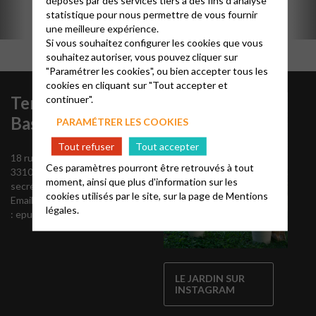
statistique pour nous permettre de vous fournir
une meilleure expérience.
Si vous souhaitez configurer les cookies que vous
souhaitez autoriser, vous pouvez cliquer sur
"Paramétrer les cookies", ou bien accepter tous les
cookies en cliquant sur "Tout accepter et
Temple de la
continuer".
Bastide
PARAMÉTRER LES COOKIES
Tout refuser
Tout accepter
18 rue de Tresses
Ces paramètres pourront être retrouvés à tout
33100 Bordeaux
moment, ainsi que plus d'information sur les
secrétariat: 05 56 52 60 47
cookies utilisés par le site, sur la page de
Mentions
Email
légales.
:
epudb.rivedroite@free.fr
LE JARDIN SUR
INSTAGRAM