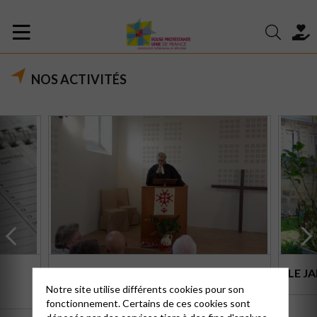
NOS ACTIVITÉS
LE CULTE
LE J
Notre site utilise différents cookies pour son
fonctionnement. Certains de ces cookies sont
déposés par des services tiers à des fins d'analyse