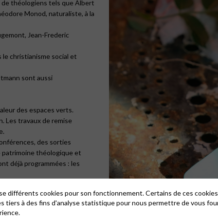
et de théologiens tels que Albert
héodore Monod, naturaliste, à la
ougemont, Jean-Frederic
 le christianisme social et
ltmann sont aussi
valeur des espaces verts.
in. Les travaux de remise
e.
 conférences, des sorties
e patrimoine théologique et
ont déjà programmées : les
 le «monde vivant » autour de
lise différents cookies pour son fonctionnement. Certains de ces cooki
es tiers à des fins d'analyse statistique pour nous permettre de vous fou
ducteurs locaux et bio dans
rience.