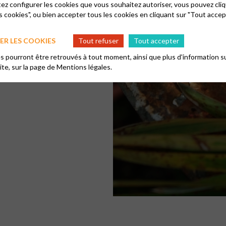
tez configurer les cookies que vous souhaitez autoriser, vous pouvez cliq
in c’est-à-dire participation
s cookies", ou bien accepter tous les cookies en cliquant sur "Tout accep
artier et ses communautés
R LES COOKIES
Tout refuser
Tout accepter
urs de langue française aux
rnel ?
 pourront être retrouvés à tout moment, ainsi que plus d'information su
site, sur la page de
Mentions légales.