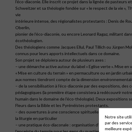
l’éco-diaconie. Elle inscrit ce projet dans la lignée de pasteurs 
Schweitzer et sa théologie fondée sur « le respect de la vie », T
vie
intérieure intense, des régionalistes protestants : Denis de R
Oberlin,
pionier de l’éco-diaconie, ou encore Leonard Ragaz, militant dans
écothéologien.
Des théologiens comme Jacques Ellul, Paul Tillich ou Jürgen Mo
connus pour leurs apports intellectuels dans ce domaine.
Son projet se déploiera autour de plusieurs axes :
– une démarche active autour du label « Eglise verte ». Mise en 
« Mise en culture du terrain » en permaculture ou en jardin urba
aux normes tiendront compte de la dimension environnemental
– de la sensibilisation à l’éco-diaconie par des expositions, des
pédagogiques (la première étape consistera à redécouvrir notr
humain dans le domaine de l’éco-théologie). Deux expositions s
Fleurs dans la Bible et les Pyrénéistes protestants.
– des ouvertures à une conscience spirituelle en harmonie avec
Notre site uti
la liturgie en particulier
par des servic
– une pratique éco-diaconale : organisation d’un marché de pro
meilleure expé
l’enceinte du temple pour les gens du quartier.