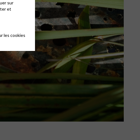
uer sur
ter et
r les cookies